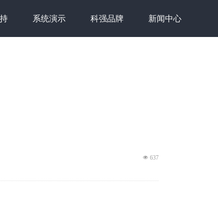
持
系统演示
科强品牌
新闻中心
넶
637