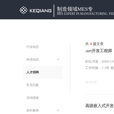
制造领域MES专
家
MES EXPERT IN MANUFACTURING FIE
共
4
篇文章
行业动态
.net开发工程师
科强动态
ꄶ
职位月薪：8000-1
工作经验：1-3年 
人才招聘
18-10-26
常见问题
活动现场
高级嵌入式开发
标杆案例
ꄶ