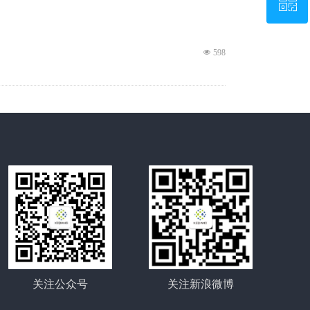
ꀥ
QQ客服
专属企业微信
넶
598
关注公众号
关注新浪微博