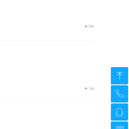
넶
668
ꁸ
넶
556
ꂅ
回到顶部
ꁗ
0571-88088346