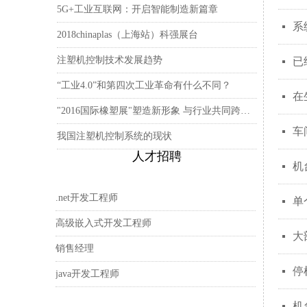
5G+工业互联网：开启智能制造新篇章
系
넷
2018chinaplas（上海站）科强展台
注塑机控制技术发展趋势
已
넷
“工业4.0”和第四次工业革命有什么不同？
在
넷
"2016国际橡塑展"塑造新形象 与行业共同跨越三十届的里程碑
车
넷
我国注塑机控制系统的现状
人才招聘
机
넷
.net开发工程师
单
넷
高级嵌入式开发工程师
大
넷
销售经理
停
넷
java开发工程师
机
넷