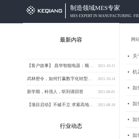
制造领域MES专家
MES EXPERT IN MANUFACTURING FI
最新内容
网
小诸葛给制造人的一张年度成绩单
年轻人“躺平”了，制造企业该如何应对？
关于不法分子冒用我单位名义开展招聘活动的严正声明
【项目启动】融合共赢，在席卷时代的智能化潮流中乘浪而行：上海欧菲-科强High-Net系统项目启动！
【科强活动】重温红色经典，共迎建党百年！我们一起看《革命者》！
【客户案例】订单多，交期短！来单即产的速度，你跟上了吗？
欢迎中国联通领导一行莅临科强公司参观交流
【项目启动】紧跟号召 启幕新程：杭州康基医疗器械-科强小诸葛云MES系统项目启动！
【项目启动】放眼全局 谋划先行：中山卓美电子-科强小诸葛云MES系统项目启动！
【项目启动】西安昆仑汽车电子-科强High-Net系统项目启动会：数字升级 “智”在必行
【项目启动】宁波好伙伴-科强High-Net系统项目启动会：协力齐心 智造升级
【项目启动】宁波富佳-科强小诸葛云MES系统项目启动会：强强联合 合作共赢
【项目启动】奥普家居-科强小诸葛云MES：精诚合作 共赢智数
【项目启动】巨隆机械-科强小诸葛云MES：改善创新 合力共赢
【启动】昌华智能电器-科强小诸葛云MES：数字驱动 合作共赢
2024-09-06
2021-12-31
2021-08-04
2021-07-29
2021-07-28
2021-07-15
2021-07-09
2021-07-08
2021-07-06
2021-07-02
2021-07-01
2021-06-29
2021-06-16
2021-06-09
2021-06-03
【喜报】科强信息荣获中国工业互联网大赛三等奖并晋级全国总决赛！
2021-10-21
关
넷
【客户故事】 昌华智能电器：顺势而上选对武器，才能立于不败之地
2021-10-15
机
넷
武林密令，如何打赢数字化转型一战？
2021-10-14
如
넷
新学期，科强人，听到请回答
2021-09-01
【项目启动】不破不立 求索高地：广东海兴&海天智联5G+智慧工厂项目启动！
2021-08-18
如
넷
如
넷
行业动态
如
넷