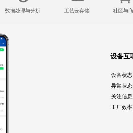
数据处理与分析
工艺云存储
社区与
设备互
设备状态
异常状态
关注信息
工厂效率