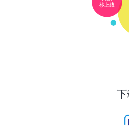
秒上线
下