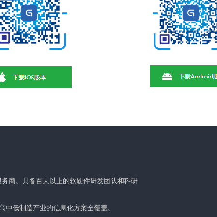
服务商。具备百人以上的软硬件研发团队和科研
高中低制造产业的信息化方案全覆盖。