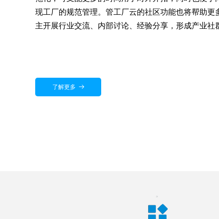
现工厂的规范管理。管工厂云的社区功能也将帮助更
主开展行业交流、内部讨论、经验分享，形成产业社
了解更多
뀠