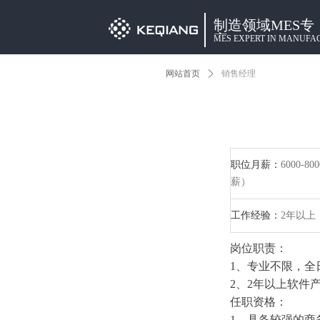
制造领域MES专
家
MES EXPERT IN MANUFA
网站首页
ꄲ
销售经理
职位月薪：
6000-8
薪）
工作经验：
2年以上
岗位职责：
1、专业不限，全
2、2年以上软件
任职资格：
1、具备较强的商