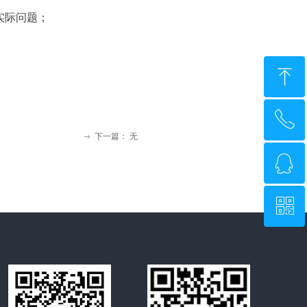
实际问题；
ꁸ
ꂅ
回到顶部
下一篇：
无
ꁹ
ꁗ
0571-88088346
ꀥ
QQ客服
专属企业微信