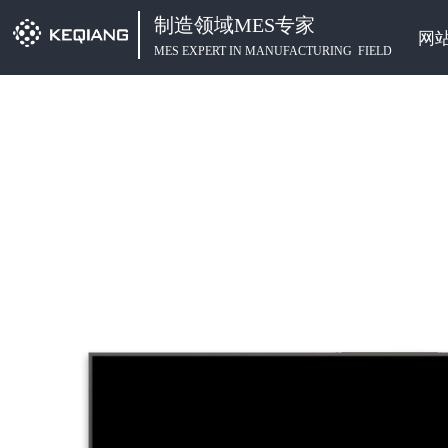
制造领域MES专家
网
MES EXPERT IN MANUFACTURING FIELD